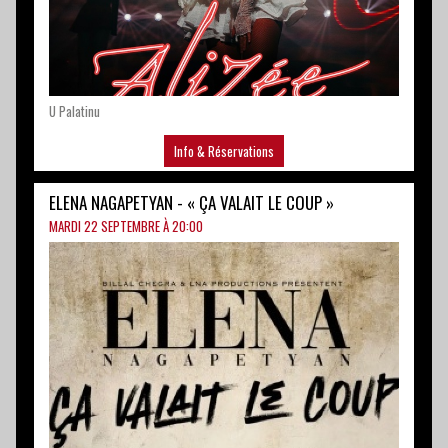
Info & Réservations
ELENA NAGAPETYAN - « ÇA VALAIT LE COUP »
MARDI 22 SEPTEMBRE À 20:00
Spaziu Paul NATALI - Cità di BORGU
Info & Réservations
DI STINTU È DI CORE IN BASTIA