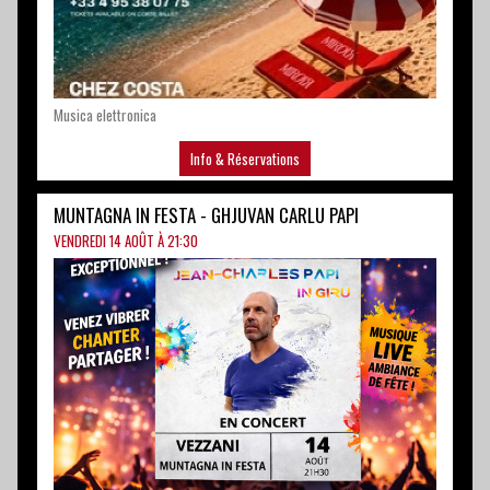
Info & Réservations
MUNTAGNA IN FESTA - GHJUVAN CARLU PAPI
VENDREDI 14 AOÛT À 21:30
VEZZANI
Info & Réservations
I MUVRINI IN CUNCERTU - BRIANÇONNET