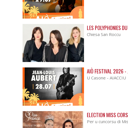
LES POLYPHONIES DU 
Chiesa San Roccu
AIÒ FESTIVAL 2026 -
U Casone - AIACCIU
ELECTION MISS CORS
Per u cuncorsu di Mi