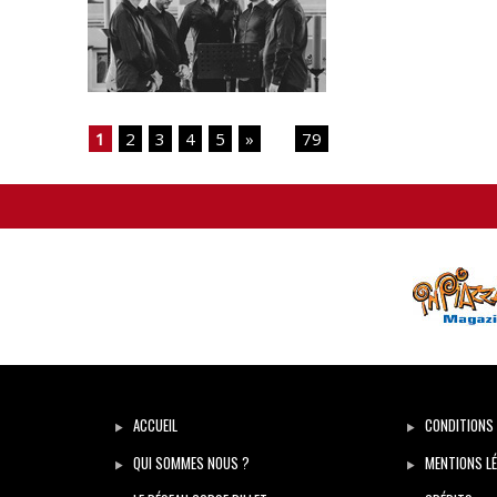
1
2
3
4
5
»
...
79
ACCUEIL
CONDITIONS 
QUI SOMMES NOUS ?
MENTIONS LÉ