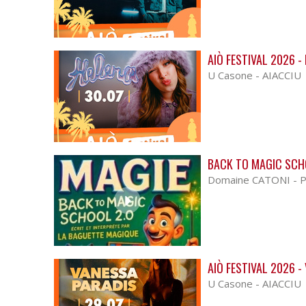
AIÒ FESTIVAL 2026 -
U Casone - AIACCIU
BACK TO MAGIC SCH
Domaine CATONI - 
AIÒ FESTIVAL 2026 -
U Casone - AIACCIU