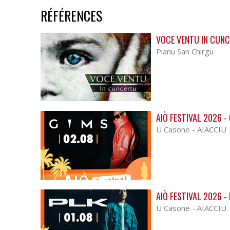
RÉFÉRENCES
VOCE VENTU IN CUNC
Pianu San Chirgu
AIÒ FESTIVAL 2026 -
U Casone - AIACCIU
AIÒ FESTIVAL 2026 -
U Casone - AIACCIU