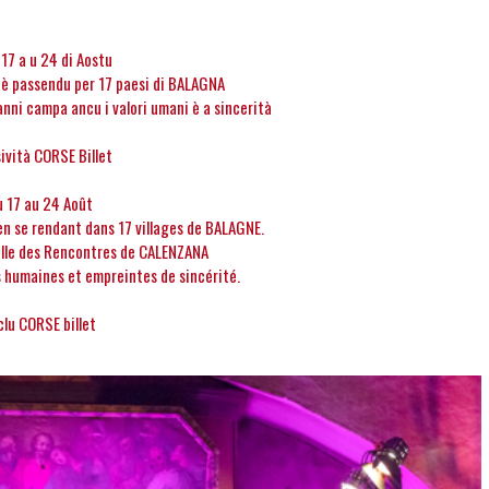
 17 a u 24 di Aostu
 è passendu per 17 paesi di BALAGNA
 anni campa ancu i valori umani è a sincerità
ività CORSE Billet
u 17 au 24 Août
n se rendant dans 17 villages de BALAGNE.
lle des Rencontres de CALENZANA
 humaines et empreintes de sincérité. ​
clu CORSE billet