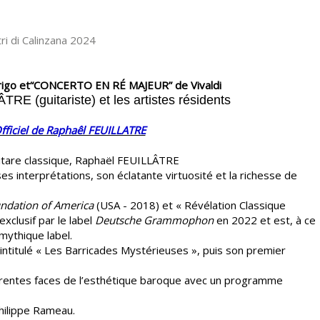
go et“CONCERTO EN RÉ MAJEUR” de Vivaldi ​
LÂTRE
(guitariste) et les artistes résidents
Officiel de Raphaêl FEUILLATRE
itare classique, Raphaël FEUILLÂTRE
 ses interprétations, son éclatante virtuosité et la richesse de
undation of America
(USA - 2018) et « Révélation Classique
xclusif par le label
Deutsche Grammophon
en 2022 et est, à ce
 mythique label.
 intitulé « Les Barricades Mystérieuses », puis son premier
érentes faces de l’esthétique baroque avec un programme
hilippe Rameau.