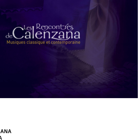
NZANA
A