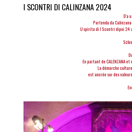
I SCONTRI DI CALINZANA 2024
D'a u
Partendu da Calinzana
U spiritu di I Scontri dipoi 24
Sclus
D
En partant de CALENZANA et e
La démarche culture
est ancrée sur des valeurs
Ex