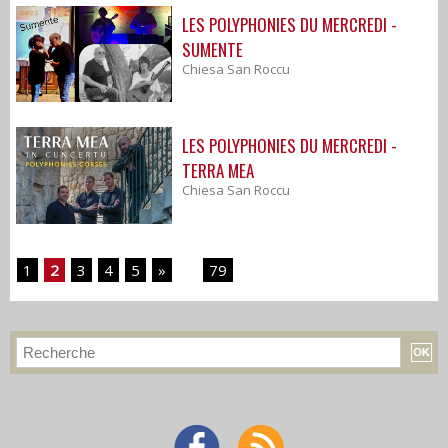
LES POLYPHONIES DU MERCREDI -
SUMENTE
Chiesa San Roccu
LES POLYPHONIES DU MERCREDI -
TERRA MEA
Chiesa San Roccu
1
2
3
4
5
»
...
79