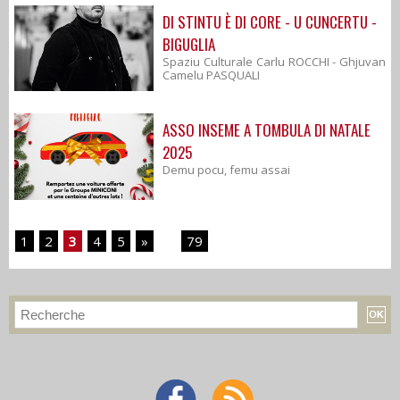
DI STINTU È DI CORE - U CUNCERTU -
BIGUGLIA
Spaziu Culturale Carlu ROCCHI - Ghjuvan
Camelu PASQUALI
ASSO INSEME A TOMBULA DI NATALE
2025
Demu pocu, femu assai
1
2
3
4
5
»
...
79