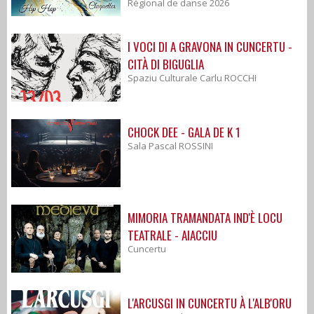
Régional de danse 2026
I VOCI DI A GRAVONA IN CUNCERTU -
CITÀ DI BIGUGLIA
Spaziu Culturale Carlu ROCCHI
CHOCK DEE - GALA DE K 1
Sala Pascal ROSSINI
MIMORIA TRAMANDATA IND'È LOCU
TEATRALE - AIACCIU
Cuncertu
L'ARCUSGI IN CUNCERTU À L'ALB'ORU