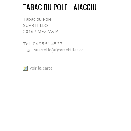
TABAC DU POLE - AIACCIU
Tabac du Pole
SUARTELLO
20167 MEZZAVIA
Tel : 04.95.51.45.37
@ :
suartello(at)corsebillet.co
Modes de règlements acceptés : Chèques / Espèces / Car
Voir la carte